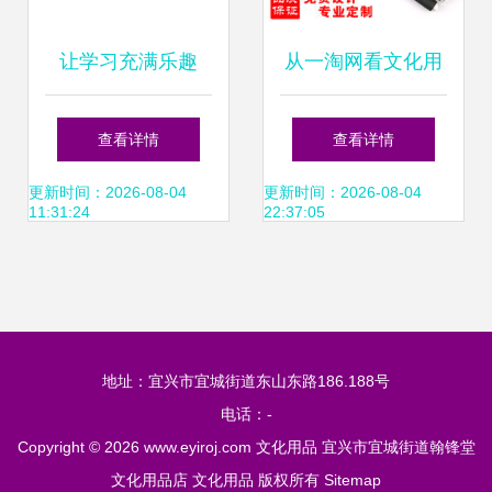
让学习充满乐趣
从一淘网看文化用
XDDA9鑫都老虎造
品新趋势 中性笔定
查看详情
查看详情
型趣味橡皮擦的全
制与茶具零售的价
更新时间：2026-08-04
更新时间：2026-08-04
11:31:24
22:37:05
方位解读
格解密
地址：宜兴市宜城街道东山东路186.188号
电话：-
Copyright © 2026
www.eyiroj.com
文化用品
宜兴市宜城街道翰锋堂
文化用品店
文化用品
版权所有
Sitemap